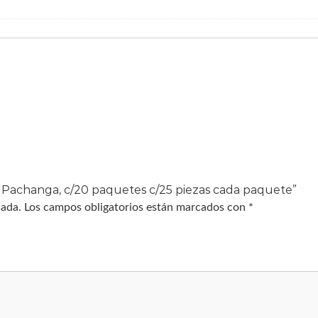
a
,
c
/
2
0
p
a
q
u
e
t
e
s
c
/
2
5
p
6 Pachanga, c/20 paquetes c/25 piezas cada paquete”
i
e
cada.
Los campos obligatorios están marcados con
*
z
a
s
c
a
d
a
p
a
q
u