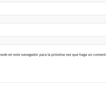
e
t
e
c
a
n
t
i
d
a
d
o web en este navegador para la próxima vez que haga un coment