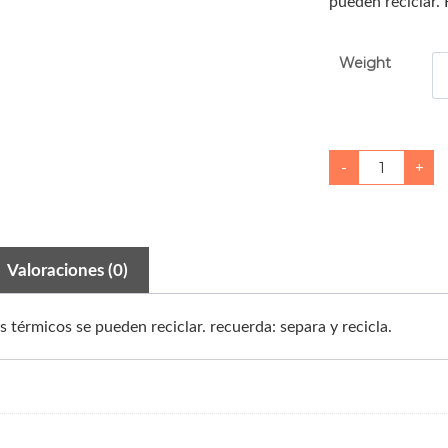
pueden reciclar. 
Weight
P
-
+
l
a
t
o
s
o
p
e
Valoraciones (0)
r
o
p
h
 térmicos se pueden reciclar. recuerda: separa y recicla.
6
P
a
c
h
a
n
g