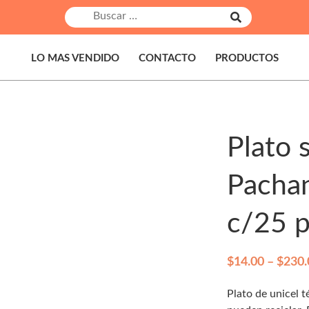
B
B
u
u
s
s
c
a
c
LO MAS VENDIDO
CONTACTO
PRODUCTOS
r
a
r
:
Plato 
Pacha
c/25 p
$
14.00
–
$
230.
Plato de unicel 