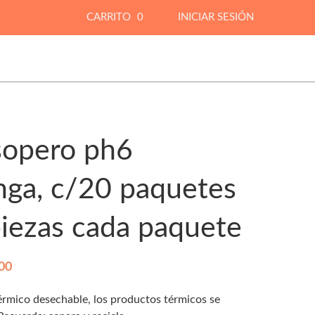
CARRITO
0
INICIAR SESIÓN
sopero ph6
nga, c/20 paquetes
iezas cada paquete
P
00
r
térmico desechable, los productos térmicos se
i