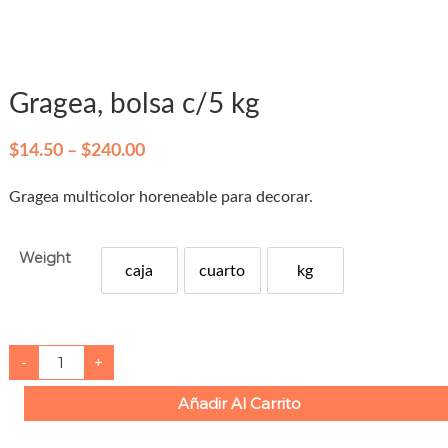
Gragea, bolsa c/5 kg
P
$
14.50
–
$
240.00
r
Gragea multicolor horeneable para decorar.
i
c
Weight
e
caja
cuarto
kg
caja
r
Cuarto
l
a
n
G
-
+
r
g
a
g
e
Añadir Al Carrito
e
:
a
,
$