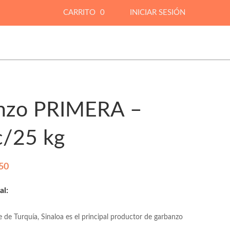
CARRITO
0
INICIAR SESIÓN
nzo PRIMERA –
c/25 kg
P
50
r
al:
i
c
 de Turquía, Sinaloa es el principal productor de garbanzo
e