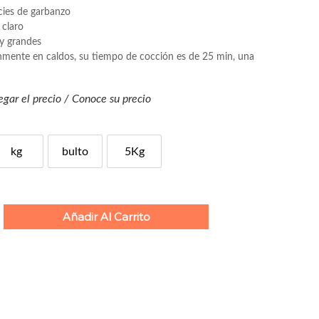
r
cies de garbanzo
a
 claro
y grandes
n
nmente en caldos, su tiempo de cocción es de 25 min, una
g
e
egar el precio / Conoce su precio
:
$
1
kg
bulto
5Kg
6
l
x
5Kg
.
5
Añadir Al Carrito
0
t
h
r
o
u