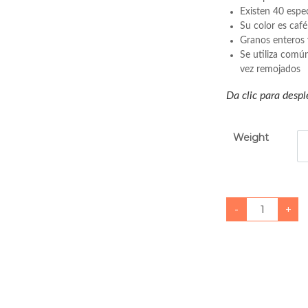
Existen 40 espe
Su color es café
Granos enteros 
Se utiliza comú
vez remojados
Da clic para despl
Weight
G
-
+
a
r
b
a
n
z
o
P
R
I
M