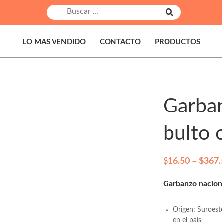
B
B
u
u
s
s
c
a
c
LO MAS VENDIDO
CONTACTO
PRODUCTOS
r
a
r
:
Garba
bulto 
$
16.50
–
$
367.
Garbanzo nacion
Origen: Suroeste
en el país