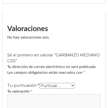
a
0
n
t
t
i
d
h
a
d
r
o
Valoraciones
u
No hay valoraciones aún.
g
h
$
Sé el primero en valorar “GARBANZO MEDIANO
4
C/25”
2
Tu dirección de correo electrónico no será publicada.
Los campos obligatorios están marcados con
*
5
.
Tu puntuación
*
0
Tu valoración
*
0