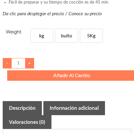
Fácil de preparar y su tiempo de cocción es de 45 min
:
$
Da clic para desplegar el precio / Conoce su precio
2
3
Weight
.
kg
bulto
5Kg
l
x
5Kg
0
0
F
t
-
+
r
h
i
j
Añadir Al Carrito
r
o
l
o
p
i
u
n
t
g
o
x
Descripción
h
Información adicional
a
l
$
a
Valoraciones (0)
p
5
e
ñ
1