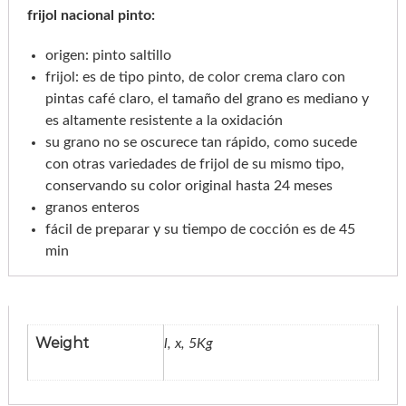
o
frijol nacional pinto:
-
2
b
u
.
l
origen: pinto saltillo
t
5
frijol: es de tipo pinto, de color crema claro con
o
c
0
pintas café claro, el tamaño del grano es mediano y
/
2
es altamente resistente a la oxidación
5
k
su grano no se oscurece tan rápido, como sucede
g
con otras variedades de frijol de su mismo tipo,
c
a
conservando su color original hasta 24 meses
n
t
granos enteros
i
fácil de preparar y su tiempo de cocción es de 45
d
a
min
d
Weight
l, x, 5Kg