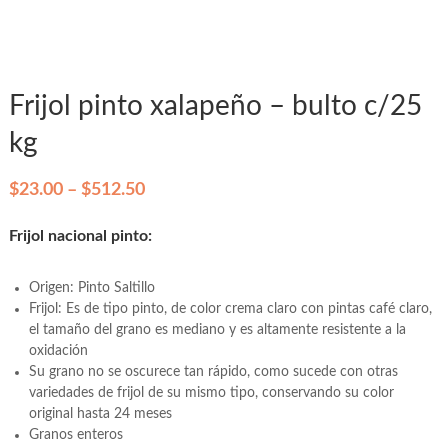
Frijol pinto xalapeño – bulto c/25
kg
P
$
23.00
–
$
512.50
r
Frijol nacional pinto:
i
c
Origen: Pinto Saltillo
e
Frijol: Es de tipo pinto, de color crema claro con pintas café claro,
r
el tamaño del grano es mediano y es altamente resistente a la
a
oxidación
Su grano no se oscurece tan rápido, como sucede con otras
n
variedades de frijol de su mismo tipo, conservando su color
g
original hasta 24 meses
e
Granos enteros