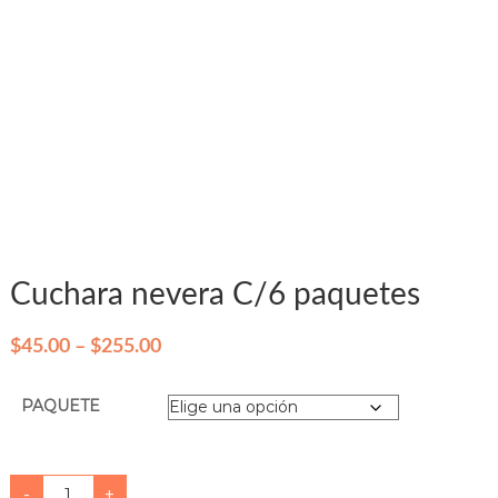
Cuchara nevera C/6 paquetes
P
$
45.00
–
$
255.00
r
PAQUETE
i
c
e
C
-
+
r
u