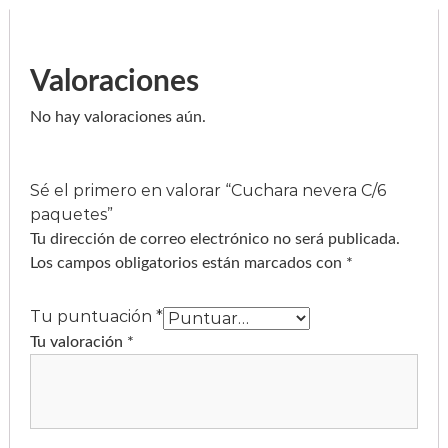
g
h
$
Valoraciones
2
5
No hay valoraciones aún.
5
.
Sé el primero en valorar “Cuchara nevera C/6
0
paquetes”
0
Tu dirección de correo electrónico no será publicada.
Los campos obligatorios están marcados con
*
Tu puntuación
*
Tu valoración
*