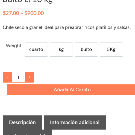
P
$
27.00
–
$
900.00
r
Chile seco a granel ideal para preaprar ricos platillos y salsas.
i
c
Weight
e
cuarto
kg
bulto
5Kg
Cuarto
r
l
x
5Kg
a
n
C
-
+
h
g
i
l
e
Añadir Al Carrito
e
:
s
e
$
c
o
2
g
u
7
a
Descripción
Información adicional
j
.
i
l