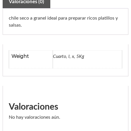
0
Valoraciones (0)
l
o
0
x
a
t
chile seco a granel ideal para preparar ricos platillos y
l
a
h
salsas.
p
e
r
ñ
o
o
-
b
u
u
l
g
Weight
Cuarto, l, x, 5Kg
t
o
h
c
$
/
1
9
0
k
0
g
c
0
a
n
.
t
Valoraciones
i
0
d
a
No hay valoraciones aún.
0
d