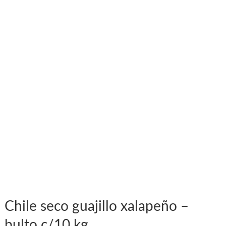
Chile seco guajillo xalapeño –
bulto c/10 kg