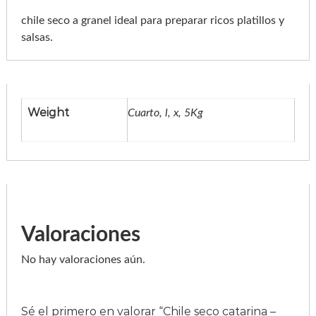
-
b
t
chile seco a granel ideal para preparar ricos platillos y
u
l
h
salsas.
t
o
r
c
/
o
1
0
u
k
g
g
Weight
Cuarto, l, x, 5Kg
c
a
h
n
$
t
i
1
d
a
,
d
4
0
Valoraciones
0
No hay valoraciones aún.
.
0
0
Sé el primero en valorar “Chile seco catarina –