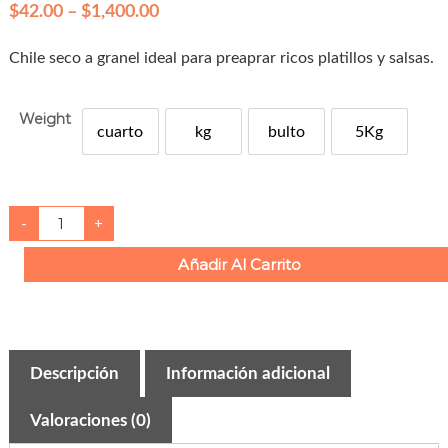
P
$
42.00
–
$
1,400.00
r
Chile seco a granel ideal para preaprar ricos platillos y salsas.
i
c
Weight
e
cuarto
kg
bulto
5Kg
Cuarto
r
l
x
5Kg
a
n
C
-
+
h
g
i
l
e
Añadir Al Carrito
e
:
s
e
$
c
o
4
c
a
2
t
Descripción
Información adicional
a
.
r
i
0
Valoraciones (0)
n
a
0